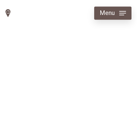
Menu
La Direction De
L’archéologie
De La Ville De
Lyon Face À La
Multiplication